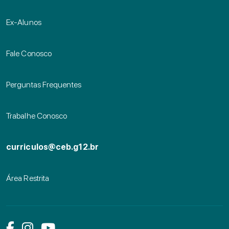
Ex-Alunos
Fale Conosco
Perguntas Frequentes
Trabalhe Conosco
curriculos@ceb.g12.br
Área Restrita
Link das mídias sociais
Link das mídias sociais
Link das mídias sociais