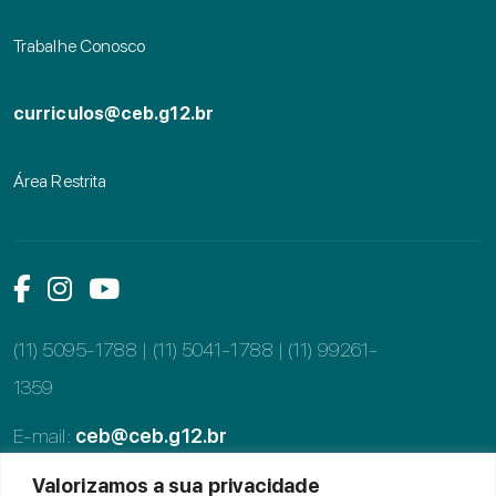
Trabalhe Conosco
curriculos@ceb.g12.br
Área Restrita
Link das mídias sociais
Link das mídias sociais
Link das mídias sociais
(11) 5095-1788 | (11) 5041-1788 |
(11) 99261-
1359
E-mail:
ceb@ceb.g12.br
Alameda dos Tupiniquins, 997, Moema
Valorizamos a sua privacidade