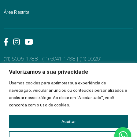
Área Restrita
Link das mídias sociais
Link das mídias sociais
Link das mídias sociais
(11) 5095-1788 | (11) 5041-1788 |
(11) 99261-
1359
Valorizamos a sua privacidade
E-mail:
ceb@ceb.g12.br
Usamos cookies para aprimorar sua experiência de
navegação, veicular anúncios ou conteúdos personalizados e
Alameda dos Tupiniquins, 997, Moema
analisar nosso tráfego. Ao clicar em "Aceitar tudo", você
concorda com o uso de cookies.
CEP: 04077-002, São Paulo - SP
Aceitar
© 2022 CEB - Todos os direitos reservados.
Entr
Política de Privacidade
Igualdade Salarial