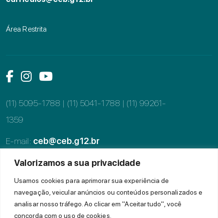
Área Restrita
Link das mídias sociais
Link das mídias sociais
Link das mídias sociais
(11) 5095-1788 | (11) 5041-1788 |
(11) 99261-
1359
E-mail:
ceb@ceb.g12.br
Alameda dos Tupiniquins, 997, Moema
Valorizamos a sua privacidade
CEP: 04077-002, São Paulo - SP
Usamos cookies para aprimorar sua experiência de
navegação, veicular anúncios ou conteúdos personalizados e
analisar nosso tráfego. Ao clicar em "Aceitar tudo", você
© 2022 CEB - Todos os direitos reservados.
concorda com o uso de cookies.