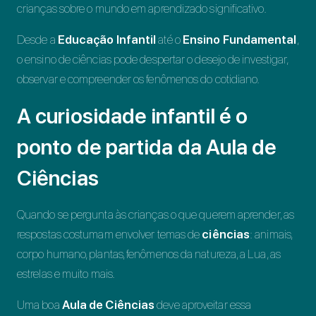
crianças sobre o mundo em aprendizado significativo.
Desde a
Educação Infantil
até o
Ensino Fundamental
,
o ensino de ciências pode despertar o desejo de investigar,
observar e compreender os fenômenos do cotidiano.
A curiosidade infantil é o
ponto de partida da Aula de
Ciências
Quando se pergunta às crianças o que querem aprender, as
respostas costumam envolver temas de
ciências
: animais,
corpo humano, plantas, fenômenos da natureza, a Lua, as
estrelas e muito mais.
Uma boa
Aula de Ciências
deve aproveitar essa