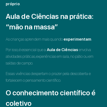
próprio
.
Aula de Ciências na prática:
“mão na massa”
As crianças aprendem mais quando
experimentam
.
Por isso, é essencial que a
Aula de Ciências
envolva
atividades práticas, experiências em sala, no pátio ou em
saídas de campo.
Essas vivências despertam o prazer pela descoberta e
fortalecem o pensamento científico.
O conhecimento científico é
coletivo