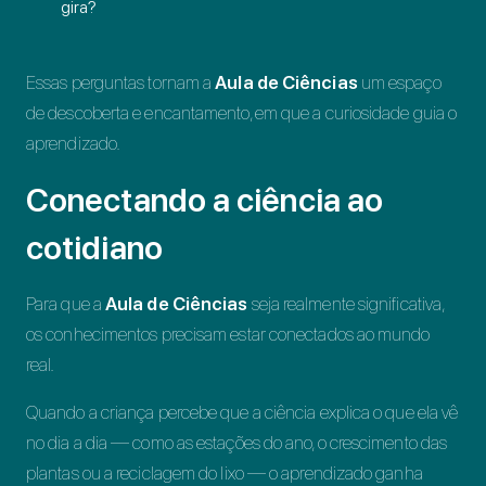
gira?
Essas perguntas tornam a
Aula de Ciências
um espaço
de descoberta e encantamento, em que a curiosidade guia o
aprendizado.
Conectando a ciência ao
cotidiano
Para que a
Aula de Ciências
seja realmente significativa,
os conhecimentos precisam estar conectados ao mundo
real.
Quando a criança percebe que a ciência explica o que ela vê
no dia a dia — como as estações do ano, o crescimento das
plantas ou a reciclagem do lixo — o aprendizado ganha