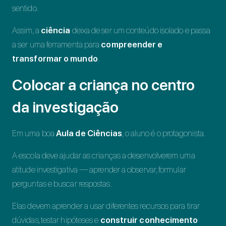
sentido.
Assim, a
ciência
deixa de ser um conteúdo isolado e passa
a ser uma ferramenta para
compreender e
transformar o mundo
.
Colocar a criança no centro
da investigação
Em uma boa
Aula de Ciências
, o aluno é o protagonista.
A escola deve ajudar as crianças a desenvolverem uma
atitude investigativa — aprender a observar, formular
perguntas e buscar respostas.
Elas devem aprender a usar diferentes recursos para tirar
dúvidas, testar hipóteses e
construir conhecimento