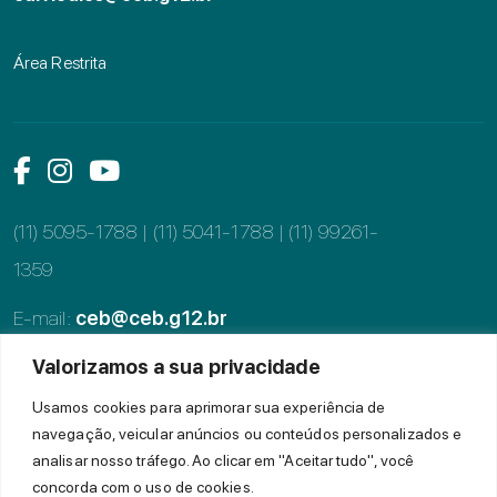
Área Restrita
Link das mídias sociais
Link das mídias sociais
Link das mídias sociais
(11) 5095-1788 | (11) 5041-1788 |
(11) 99261-
1359
E-mail:
ceb@ceb.g12.br
Valorizamos a sua privacidade
Alameda dos Tupiniquins, 997, Moema
CEP: 04077-002, São Paulo - SP
Usamos cookies para aprimorar sua experiência de
navegação, veicular anúncios ou conteúdos personalizados e
analisar nosso tráfego. Ao clicar em "Aceitar tudo", você
© 2022 CEB - Todos os direitos reservados.
concorda com o uso de cookies.