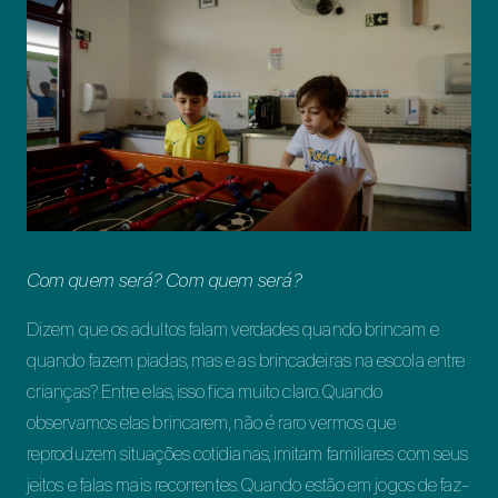
Com quem será? Com quem será?
Dizem que os adultos falam verdades quando brincam e
quando fazem piadas, mas e as brincadeiras na escola entre
crianças? Entre elas, isso fica muito claro. Quando
observamos elas brincarem, não é raro vermos que
reproduzem situações cotidianas, imitam familiares com seus
jeitos e falas mais recorrentes. Quando estão em jogos de faz-