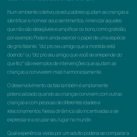
Num ambiente coletivo, os educadores ajudam as crianças a
identificar e nomear seus sentimentos. Amenizar aqueles
que não são desejáveis e amplificar os bons, como gratidão,
por exemplo. Podem ainda exercer o papel de uma espécie
de grilo falante: “diz pro seu amigo que a mordida está
doendo” ou “diz pro seu amigo que você se arrepende do
que fez” são exemplos de intervenções que ajudam as
crianças a conviverem mais harmoniosamente.
O desenvolvimento da fala também é amplamente
potencializado quando as crianças convivem com outras
crianças e com pessoas de diferentes idades e
relacionamentos. Nessa dinâmica são incentivadas a se
expressar e a ocupar seu lugar no mundo.
Qual experiência vivida por um adulto poderia se comparar a