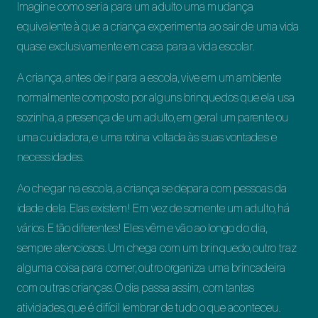
Imagine como seria para um adulto uma mudança
equivalente à que a criança experimenta ao sair de uma vida
quase exclusivamente em casa para a vida escolar.
A criança, antes de ir para a escola, vive em um ambiente
normalmente composto por alguns brinquedos que ela usa
sozinha, a presença de um adulto, em geral um parente ou
uma cuidadora, e uma rotina voltada às suas vontades e
necessidades.
Ao chegar na escola, a criança se depara com pessoas da
idade dela. Elas existem! Em vez de somente um adulto, há
vários. E tão diferentes! Eles vêm e vão ao longo do dia,
sempre atenciosos. Um chega com um brinquedo, outro traz
alguma coisa para comer, outro organiza uma brincadeira
com outras crianças. O dia passa assim, com tantas
atividades, que é difícil lembrar de tudo o que aconteceu.