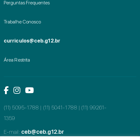
Perguntas Frequentes
Trabalhe Conosco
curriculos@ceb.g12.br
Área Restrita
Link das mídias sociais
Link das mídias sociais
Link das mídias sociais
(11) 5095-1788 | (11) 5041-1788 |
(11) 99261-
1359
E-mail:
ceb@ceb.g12.br