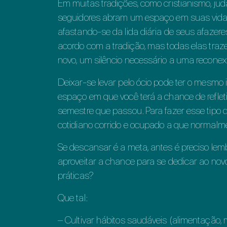
Em muitas tradições, como cristianismo, ju
seguidores abram um espaço em suas vidas
afastando-se da lida diária de seus afazere
acordo com a tradição, mas todas elas traze
novo, um silêncio necessário a uma recon
Deixar-se levar pelo ócio pode ter o mesmo 
espaço em que você terá a chance de refletir 
semestre que passou. Para fazer esse tipo 
cotidiano corrido e ocupado a que normal
Se descansar é a meta, antes é preciso le
aproveitar a chance para se dedicar ao no
práticas?
Que tal:
– Cultivar hábitos saudáveis (alimentação