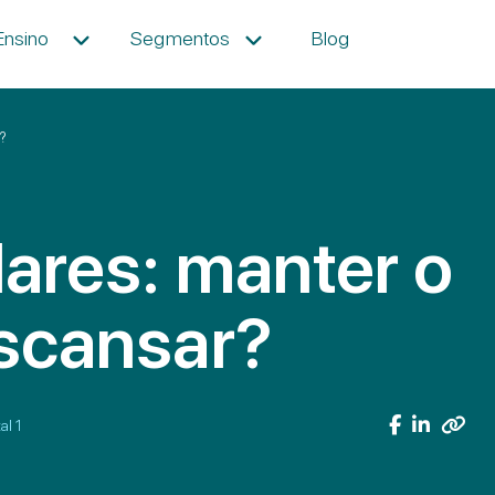
Ensino
Segmentos
Blog
?
lares: manter o
escansar?
al 1