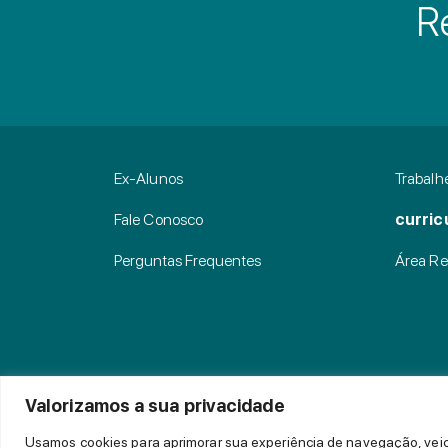
R
Ex-Alunos
Trabalh
Fale Conosco
curric
Perguntas Frequentes
Área Res
Valorizamos a sua privacidade
Usamos cookies para aprimorar sua experiência de navegação, veicul
© 2022 CEB - Todos os direitos reservados.
Política de