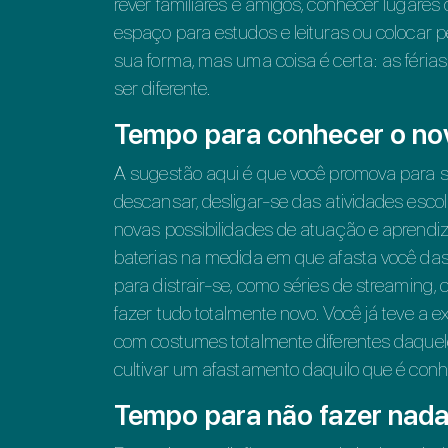
rever familiares e amigos, conhecer lugare
espaço para estudos e leituras ou colocar
sua forma, mas uma coisa é certa: as férias 
ser diferente.
Tempo para conhecer o no
A sugestão aqui é que você promova para s
descansar, desligar-se das atividades escola
novas possibilidades de atuação e aprendiz
baterias na medida em que afasta você das
para distrair-se, como séries de streaming,
fazer tudo totalmente novo. Você já teve a
com costumes totalmente diferentes daquel
cultivar um afastamento daquilo que é conhe
Tempo para não fazer nad