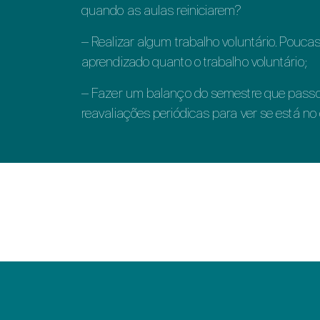
quando as aulas reiniciarem?
– Realizar algum trabalho voluntário. Pouca
aprendizado quanto o trabalho voluntário;
– Fazer um balanço do semestre que passou
reavaliações periódicas para ver se está no