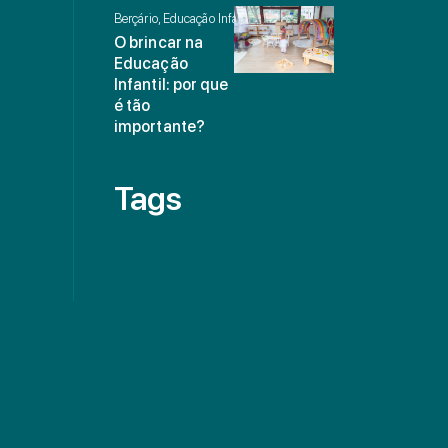
Berçário, Educação Infantil
O brincar na
Educação
Infantil: por que
é tão
importante?
Tags