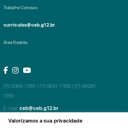
Trabalhe Conosco
curriculos@ceb.g12.br
Área Restrita
Link das mídias sociais
Link das mídias sociais
Link das mídias sociais
(11) 5095-1788 | (11) 5041-1788 |
(11) 99261-
1359
E-mail:
ceb@ceb.g12.br
Valorizamos a sua privacidade
Alameda dos Tupiniquins, 997, Moema