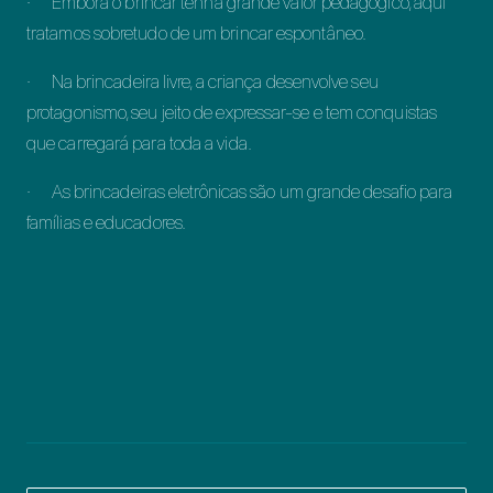
· Embora o brincar tenha grande valor pedagógico, aqui
tratamos sobretudo de um brincar espontâneo.
· Na brincadeira livre, a criança desenvolve seu
protagonismo, seu jeito de expressar-se e tem conquistas
que carregará para toda a vida.
· As brincadeiras eletrônicas são um grande desafio para
famílias e educadores.