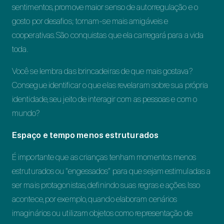
sentimentos, promove maior senso de autorregulação e o
gosto por desafios; tornam-se mais amigáveis e
cooperativas. São conquistas que ela carregará para a vida
toda.
Você se lembra das brincadeiras de que mais gostava?
Consegue identificar o que elas revelaram sobre sua própria
identidade, seu jeito de interagir com as pessoas e com o
mundo?
Espaço e tempo menos estruturados
É importante que as crianças tenham momentos menos
estruturados ou “engessados” para que sejam estimuladas a
ser mais protagonistas, definindo suas regras e ações. Isso
acontece, por exemplo, quando elaboram cenários
imaginários ou utilizam objetos como representação de