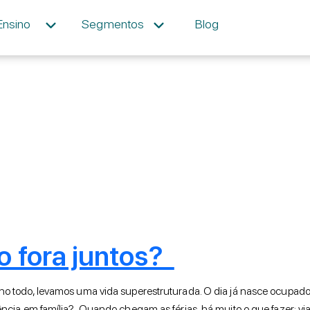
Ensino
Segmentos
Blog
po fora juntos?
o todo, levamos uma vida superestruturada. O dia já nasce ocupado,
ência em família? Quando chegam as férias, há muito o que fazer: vi