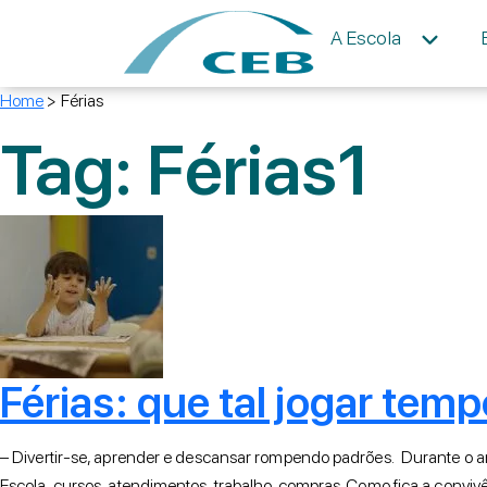
A Escola
Home
>
Férias
Tag:
Férias
1
Férias: que tal jogar tem
– Divertir-se, aprender e descansar rompendo padrões. Durante o an
Escola, cursos, atendimentos, trabalho, compras. Como fica a conviv