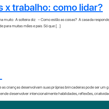
s x trabalho: como lidar?
abalha muito: A solteira diz: – Como estão as coisas? A casada res
de para muitas mães e pais. Só que […]
r
as crianças desenvolvam suas próprias brincadeiras pode ser um gr
ende desenvolver intencionalmente habilidades, reflexões, criativid