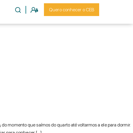
Quero conhecer o CEB
 do momento que saímos do quarto até voltarmos a ele para dormir.
ajar para conhecer […]