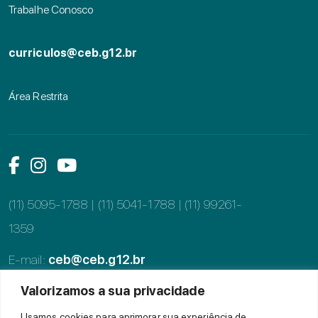
Trabalhe Conosco
curriculos@ceb.g12.br
Área Restrita
Link das mídias sociais
Link das mídias sociais
Link das mídias sociais
(11) 5095-1788 | (11) 5041-1788 |
(11) 99261-
1359
E-mail:
ceb@ceb.g12.br
Valorizamos a sua privacidade
Alameda dos Tupiniquins, 997, Moema
CEP: 04077-002, São Paulo - SP
Usamos cookies para aprimorar sua experiência de