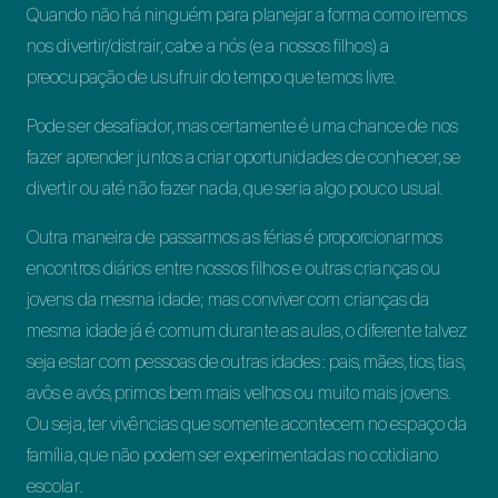
Quando não há ninguém para planejar a forma como iremos
nos divertir/distrair, cabe a nós (e a nossos filhos) a
preocupação de usufruir do tempo que temos livre.
Pode ser desafiador, mas certamente é uma chance de nos
fazer aprender juntos a criar oportunidades de conhecer, se
divertir ou até não fazer nada, que seria algo pouco usual.
Outra maneira de passarmos as férias é proporcionarmos
encontros diários entre nossos filhos e outras crianças ou
jovens da mesma idade; mas conviver com crianças da
mesma idade já é comum durante as aulas, o diferente talvez
seja estar com pessoas de outras idades: pais, mães, tios, tias,
avôs e avós, primos bem mais velhos ou muito mais jovens.
Ou seja, ter vivências que somente acontecem no espaço da
família, que não podem ser experimentadas no cotidiano
escolar.