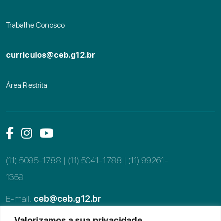
Trabalhe Conosco
curriculos@ceb.g12.br
Área Restrita
Link das mídias sociais
Link das mídias sociais
Link das mídias sociais
(11) 5095-1788 | (11) 5041-1788 |
(11) 99261-
1359
E-mail:
ceb@ceb.g12.br
Valorizamos a sua privacidade
Alameda dos Tupiniquins, 997, Moema